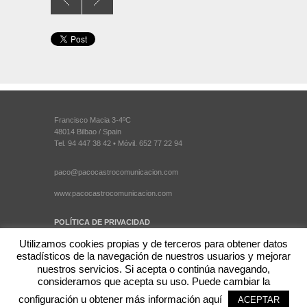
Francisco Macia 3-4ºC
48014 Bilbao / Spain
Tel. 94 447 38 42 • Móvil. 652 77 22 94
paco@pacocastrocomunicacion.com
www.pacocastrocomunicacion.com
POLÍTICA DE PRIVACIDAD
Utilizamos cookies propias y de terceros para obtener datos
estadísticos de la navegación de nuestros usuarios y mejorar
nuestros servicios. Si acepta o continúa navegando,
consideramos que acepta su uso. Puede cambiar la
configuración u obtener más información aquí
ACEPTAR